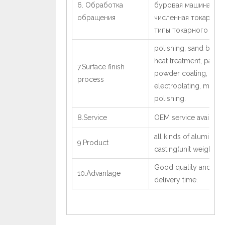
6. Обработка
буровая машина,
обращения
численная токарка, 
типы токарного стан
polishing, sand blasti
heat treatment, paintin
7.Surface finish
powder coating, anod
process
electroplating, mirror
polishing.
8.Service
OEM service available
all kinds of aluminum
9.Product
casting(unit weight ≥0
Good quality and stri
10.Advantage
delivery time.