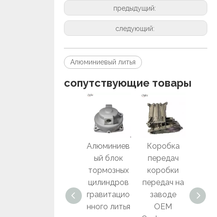
предыдущий:
следующий:
Алюминиевый литья
сопутствующие товары
ISO9001
Алюминиев
Коробка
Прои
Изготовлен
ый блок
передач
тель
ие на заказ
тормозных
коробки
п
алюминиев
цилиндров
передач на
давл
ого литья
гравитацио
заводе
под
нного литья
OEM
высо