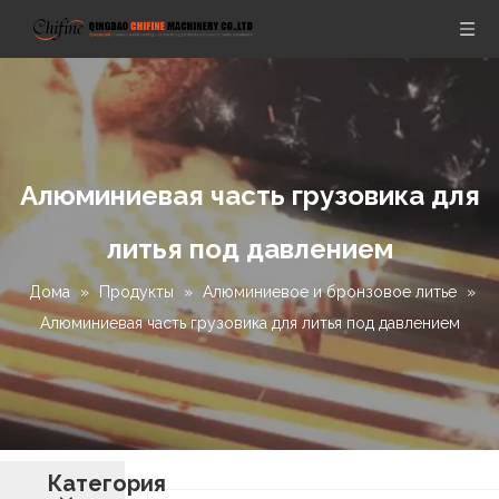
Алюминиевая часть грузовика для
литья под давлением
Дома
»
Продукты
»
Алюминиевое и бронзовое литье
»
Алюминиевая часть грузовика для литья под давлением
Категория