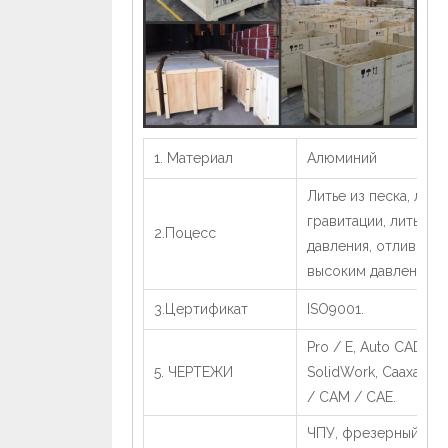
1. Материал
Алюминий
Литье из песка, лить
гравитации, литье н
2.Поцесс
давления, отливка п
высоким давлением.
3.Цертификат
ISO9001.
Pro / E, Auto CAD,
5. ЧЕРТЕЖИ
SolidWork, Caaxa UG
/ CAM / CAE.
ЧПУ, фрезерный ста