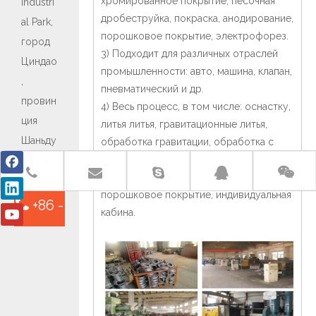
хромированное покрытие, песочная
Industri
дробеструйка, покраска, анодирование,
al Park,
порошковое покрытие, электрофорез.
город
3) Подходит для различных отраслей
Циндао
промышленности: авто, машина, клапан,
,
пневматический и др.
провин
4) Весь процесс, в том числе: оснастку,
ция
литья литья, гравитационные литья,
Шаньду
обработка гравитации, обработка с
ЧПУ, фрезерование ЧПУ, штамповка,
н Китай
пластиковую инъекцию, покраску и
порошковое покрытие, индивидуальная
+86 -
кабина.
15763932413