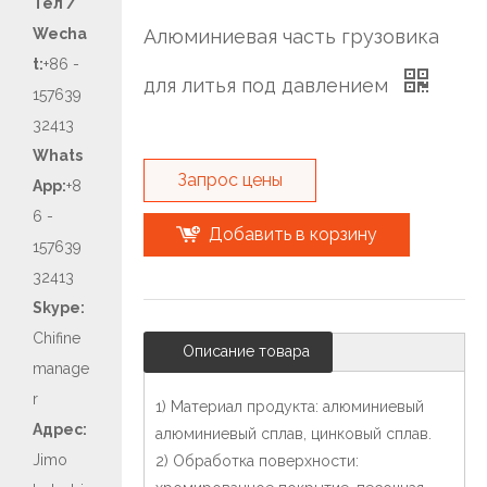
Тел /
Wecha
Алюминиевая часть грузовика
t:
+86 -
для литья под давлением
157639
32413
Whats
Запрос цены
App:
+8
6 -
Добавить в корзину
157639
32413
Skype:
Chifine
Описание товара
manage
r
1) Материал продукта: алюминиевый
Адрес:
алюминиевый сплав, цинковый сплав.
Jimo
2) Обработка поверхности: