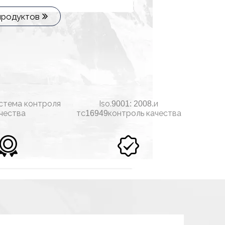
продуктов
стема контроля
Iso.
и
9001: 2008.
чества
тс
контроль качества
16949