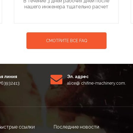
В течение 3 дней рабочих дней после
нашего инженера тщательно расчет
СМОТРИТЕ ВСЕ FAQ
я линия
Эл. адрес
5763932413
alice
@ chifine-machinery.com.
Быстрые ссылки
Последние новости