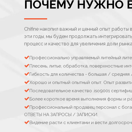
ПОЧЕМУ НУЖНО 
Chifine накопил важный и ценный опыт работы 
эти годы, мы будем продолжать интегрироват
процесс и качество для увеличения доли рынк

Профессионально управляемый литейный лите

Плесень, литье, обработка, поверхностные инт

Гибкость для количества - большая / средняя 

Хорошо и опытный опытный опыт. Опыт развити

Последовательное качество .iso9001 сертифи

Более короткое время выполнения формы и р

Профессиональный продавец персонал с бога
ОТВЕТЫ НА ЗАПРОСЫ / ЗАПИСКИ.

Видение расти с клиентами и вести долгосро