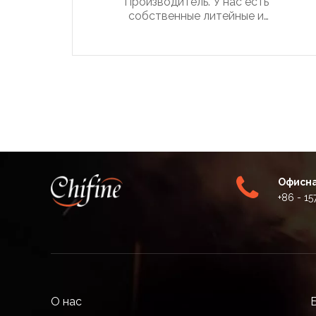
Производитель. У нас есть
собственные литейные и
машиностроительные машины,
расположенные в Циндао, Китай.
Офисна
+86 - 1
О нас