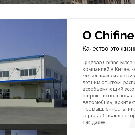
О Chifine
Качество это жизн
Qingdao Chifine Machi
компанией в Китае, к
металлических литьях
летним опытом, расп
всеобъемлющий ассор
широко использовалс
Автомобиль, архитект
промышленность, инж
горнодобывающая про
так далее.