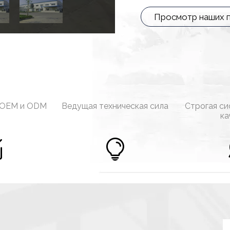
Просмотр наших 
 OEM и ODM
Ведущая техническая сила
Строгая си
ка