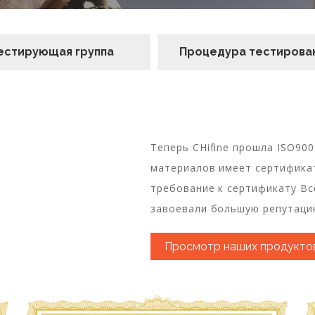
естирующая группа
Процедура тестирова
Теперь CHifine прошла ISO90
материалов имеет сертификат
требование к сертификату В
завоевали большую репутаци
Просмотр наших продукто