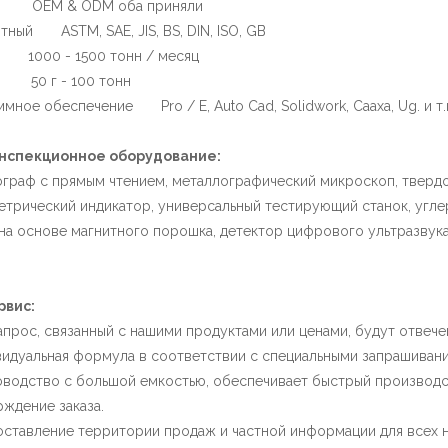
OEM & ODM оба приняли
тный ASTM, SAE, JIS, BS, DIN, ISO, GB
ь 1000 - 1500 тонн / месяц
50 г - 100 тонн
мное обеспечение Pro / E, Auto Cad, Solidwork, Caaxa, Ug. и т.
нспекционное оборудование:
граф с прямым чтением, металлографический микроскоп, твердос
трический индикатор, универсальный тестирующий станок, угле
на основе магнитного порошка, детектор цифрового ультразвука 
рвис:
запрос, связанный с нашими продуктами или ценами, будут отвечен
видуальная формула в соответствии с специальными запрашивани
оводство с большой емкостью, обеспечивает быстрый производс
ждение заказа.
оставление территории продаж и частной информации для всех н