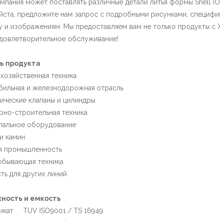
мпания может поставлять различные детали литья формы Shell (
ста, предложите нам запрос с подробными рисунками, специфик
у и изображениям. Мы предоставляем вам не только продукты с 
довлетворительное обслуживание!
ь продукта
хозяйственная техника
ильная и железнодорожная отрасль
ические клапаны и цилиндры
но-строительная техника
пальное оборудование
и камин
я промышленность
обывающая техника
ть для других линий
ность и емкость
икат TUV ISO9001 / TS 16949