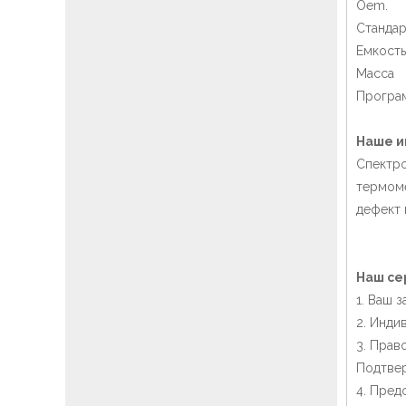
Oem. 
Стандар
Емкост
Масса 
Програм
Наше и
Спектро
термоме
дефект 
Наш се
1. Ваш 
2. Инди
3. Прав
Подтвер
4. Пред