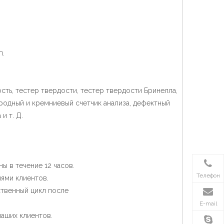
п.
ть, тестер твердости, тестер твердости Бринелла,
родный и кремниевый счетчик анализа, дефектный
и т. Д.
ы в течение 12 часов.
Телефон
ями клиентов.
твенный цикл после
E-mail
аших клиентов.