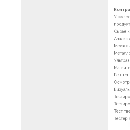
Контро
У нас е
продукт
Сырье к
Анализ 
Механи
Металло
Ультраз
Магнитн
Рентген
Осмотр
Визуал
Тестиро
Тестиро
Тест тв
Тестер