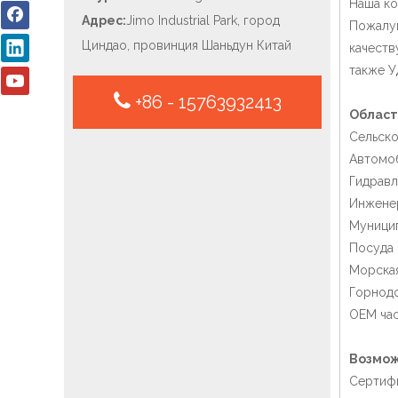
Наша ко
Адрес:
Jimo Industrial Park, город
Пожалуй
Циндао, провинция Шаньдун Китай
качеств
также У
+86 - 15763932413
Област
Сельско
Автомоб
Гидравл
Инженер
Муници
Посуда 
Морска
Горнод
OEM час
Возмож
Сертиф