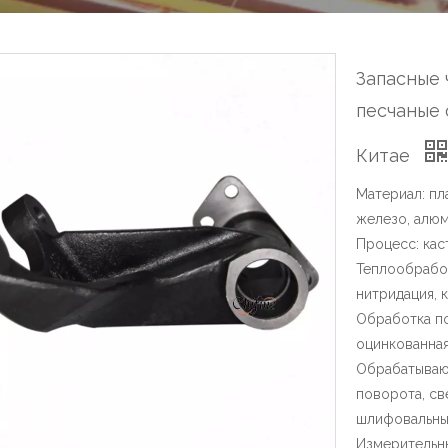
Запасные 
песчаные 
Китае
Материал: пл
железо, алюм
Процесс: кас
Теплообработ
нитридация, 
Обработка по
оцинкованная
Обрабатываю
поворота, с
шлифовальные
Измерительный