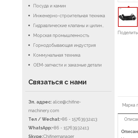
Посуда и камин
Инженерно-строительная техника
Гидравлические клапаны и цилиндры
Поделитьс
Морская промышленность
Горнодобывающая индустрия
Коммунальная техника
OEM-запчасти и заказные детали
Связаться с нами
Эл. адрес:
alice@chifine-
Марка 
machinery.com
Тел / Wechat:
+86 - 15763932413
Описа
WhatsApp:
+86 - 15763932413
Описан
Skype:
Chifinemanager