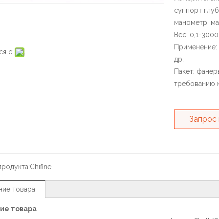
суппорт глуб
манометр, ма
Вес: 0,1-3000 
Применение:
я с:
др.
Пакет: фанер
требованию к
Запрос
продукта:
Chifine
ние товара
ие товара