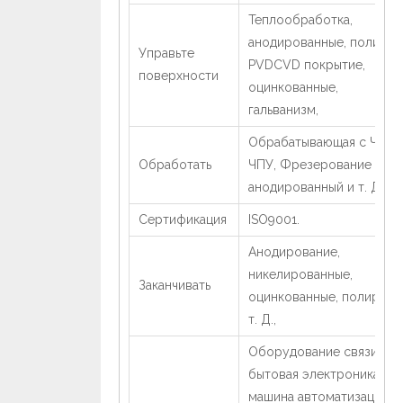
Теплообработка,
анодированные, полиров
Управьте
PVDCVD покрытие,
поверхности
оцинкованные,
гальванизм,
Обрабатывающая с ЧПУ,
Обработать
ЧПУ, Фрезерование ЧПУ,
анодированный и т. Д.
Сертификация
ISO9001.
Анодирование,
никелированные,
Заканчивать
оцинкованные, полировк
т. Д.,
Оборудование связи,
бытовая электроника,
машина автоматизации,