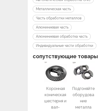
Металлическая часть
Часть обработки металлов
Алюминиевая часть
Алюминиевая обработка часть
Индивидуальные части обработки
сопутствующие товары
Шестерня
Коронная
Подгоняйте
Зап
прямозубос
коническая
оборудова
част
ти
шестерня и
ние
лат
передачи
вал-
металла
стан