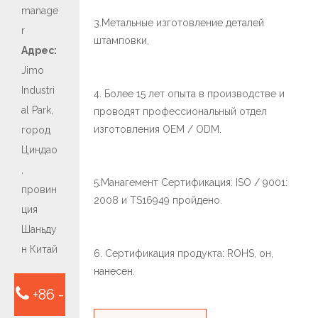
manage
3.Метальные изготовление деталей
r
штамповки,
Адрес:
Jimo
Industri
4. Более 15 лет опыта в производстве и
al Park,
проводят профессиональный отдел
изготовления OEM / ODM.
город
Циндао
,
5.Манагемент Сертификация: ISO / 9001:
провин
2008 и TS16949 пройдено.
ция
Шаньду
н Китай
6. Сертификация продукта: ROHS, он,
нанесен.
+86 -