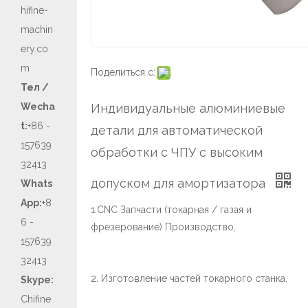
hifine-
machin
ery.co
m
Поделиться с:
Тел /
Wecha
Индивидуальные алюминиевые
t:
+86 -
детали для автоматической
157639
обработки с ЧПУ с высоким
32413
допуском для амортизатора
Whats
App:
+8
1.CNC Запчасти (токарная / газая и
6 -
фрезерование) Производство,
157639
32413
2. Изготовление частей токарного станка,
Skype:
Chifine