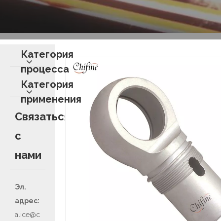
Категория
процесса
Категория
применения
Связаться
с
нами
Эл.
адрес:
alice@c