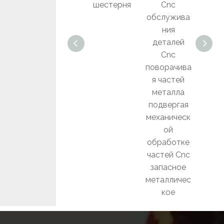
колеса
шестерня
Cnc
ЧПУ
машины
обслужива
изго
точности
ния
л
металла
деталей
обор
сплава
Cnc
ния 
изготовлен
поворачива
ная на заказ
я частей
металла
подвергая
механическ
ой
обработке
частей Cnc
запасное
металличес
кое