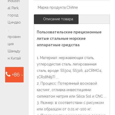
Industri
Марка продукта:
Chifine
al Park,
город
Описание товара
Циндао
,
Пользовательские прецизионные
провин
литые стальные морские
ция
аппаратные средства
Шаньду
1. Материал: нержавеющая сталь,
н Китай
углеродистая сталь, легированная
сталь, вроде: SS304, SS316, 42CRMO4,
+86 -
1CR18NI9TI ...
2. Процесс: Потерянный восковой
15763932413
кастинг, отливка инвестициями
силикатом натрия или Silica Sol и CNC ...
3. Размер: в соответствии с рисунком
или образцом от 0,01 кг-100 кг.