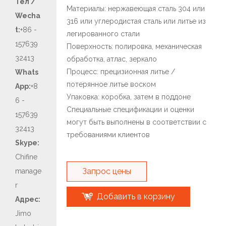
Тел /
Материалы: нержавеющая сталь 304 или
Wecha
316 или углеродистая сталь или литье из
t:
+86 -
легированного стали
157639
Поверхность: полировка, механическая
32413
обработка, атлас, зеркало
Процесс: прецизионная литье /
Whats
потерянное литье воском
App:
+8
Упаковка: коробка, затем в поддоне
6 -
Специальные спецификации и оценки
157639
могут быть выполнены в соответствии с
32413
требованиями клиентов
Skype:
Chifine
Запрос цены
manage
r
Добавить в корзину
Адрес:
Jimo