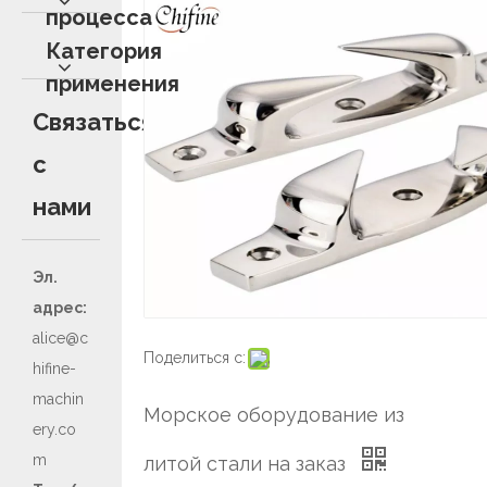
процесса
Категория
применения
Связаться
с
нами
Эл.
адрес:
alice@c
Поделиться с:
hifine-
machin
Морское оборудование из
ery.co
m
литой стали на заказ