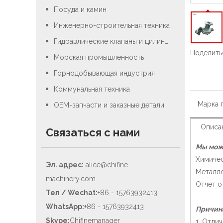
Посуда и камин
Инженерно-строительная техника
Гидравлические клапаны и цилиндры
Поделитьс
Морская промышленность
Горнодобывающая индустрия
Коммунальная техника
Марка 
OEM-запчасти и заказные детали
Описа
Связаться с нами
Мы може
Химичес
Эл. адрес:
alice@chifine-
Металло
machinery.com
Отчет о
Тел / Wechat:
+86 - 15763932413
WhatsApp:
+86 - 15763932413
Причина
Skype:
Chifinemanager
1. Отли