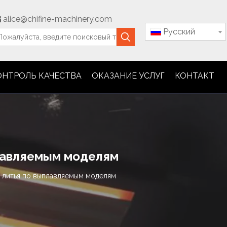
alice@chifine-machinery.com

Pусский
ОНТРОЛЬ КАЧЕСТВА
ОКАЗАНИЕ УСЛУГ
КОНТАКТ
плавляемым моделям
я литья по выплавляемым моделям