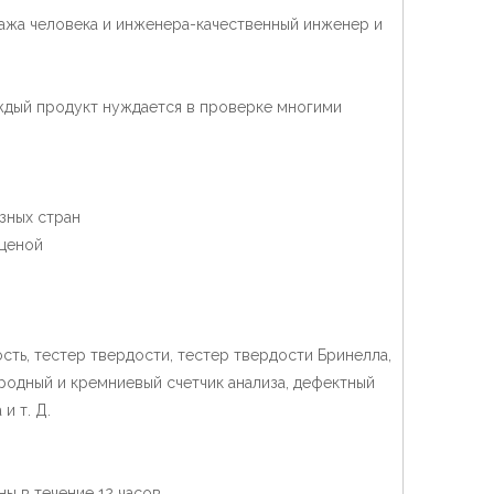
дажа человека и инженера-качественный инженер и
ждый продукт нуждается в проверке многими
азных стран
 ценой
ть, тестер твердости, тестер твердости Бринелла,
родный и кремниевый счетчик анализа, дефектный
и т. Д.
ы в течение 12 часов.