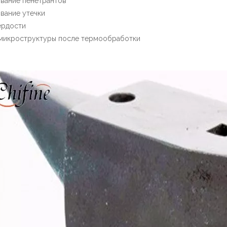
вание пенетрантов
вание утечки
ердости
 микроструктуры после термообработки