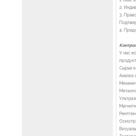
2. Инди
3. Прав
Подтвер
4. Пред
Контрол
У нас е
продукт
Сырье к
Анализ 
Механи
Металло
Ультраз
Магнитн
Рентген
Осмотр
Визуал