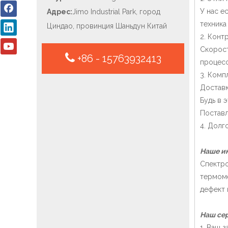
У нас е
Адрес:
Jimo Industrial Park, город
техника 
Циндао, провинция Шаньдун Китай
2. Конт
Скорост
+86 - 15763932413
процес
3. Комп
Доставк
Будь в 
Поставл
4. Долг
Наше и
Спектро
термоме
дефект 
Наш сер
1. Ваш 