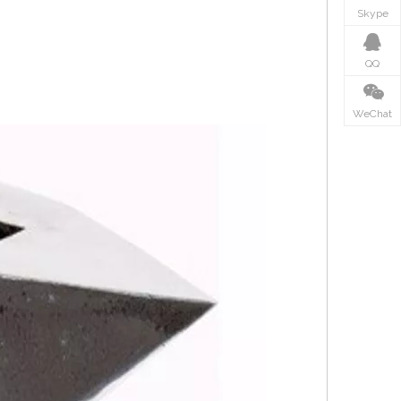
Skype
QQ
WeChat