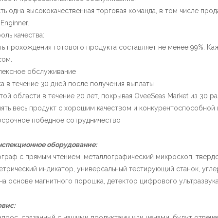
сть одна высококачественная торговая команда, в том числе про
Enginner.
роль качества:
ь прохождения готового продукта составляет не менее 99%. Ка
сом.
лексное обслуживание
а в течение 30 дней после получения выплаты
этой области в течение 20 лет, покрывая OveeSeas Market из 30 р
ять весь продукт с хорошим качеством и конкурентоспособной
осрочное победное сотрудничество
нспекционное оборудование:
граф с прямым чтением, металлографический микроскоп, твердос
трический индикатор, универсальный тестирующий станок, угле
на основе магнитного порошка, детектор цифрового ультразвука 
вис:
запрос, связанный с нашими продуктами или ценами, будут отвечен