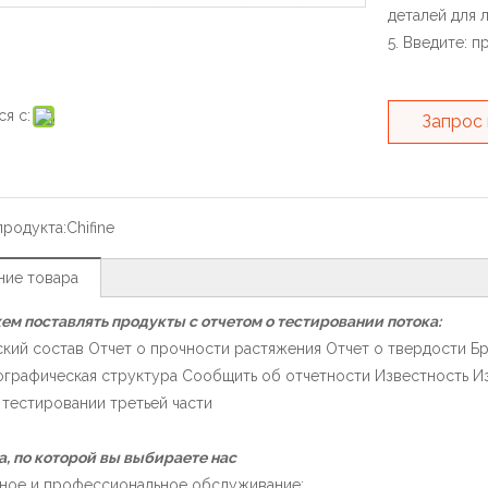
деталей для л
5. Введите: 
я с:
Запрос
продукта:
Chifine
ние товара
м поставлять продукты с отчетом о тестировании потока:
кий состав Отчет о прочности растяжения Отчет о твердости Б
графическая структура Сообщить об отчетности Известность И
 тестировании третьей части
, по которой вы выбираете нас
чное и профессиональное обслуживание: