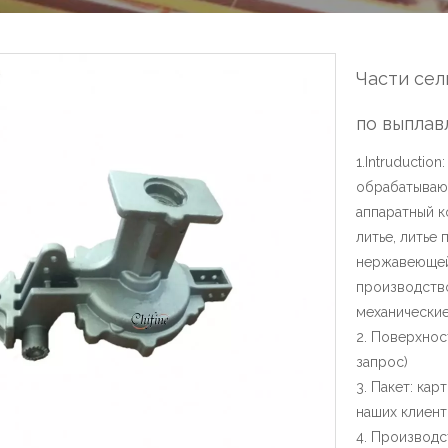
Части сел
по выпла
1.Intruductio
обрабатывающ
аппаратный к
литье, литье
нержавеющей 
производство
механические
2. Поверхнос
запрос)
3. Пакет: ка
наших клиен
4. Производ