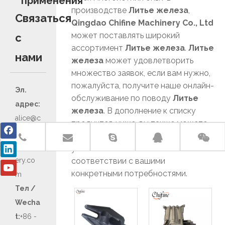
применения
производстве
Литье железа
,
Связаться
Qingdao Chifine Machinery Co., Ltd
может поставлять широкий
с
ассортимент
Литье железа
.
Литье
нами
железа
может удовлетворить
множество заявок, если вам нужно,
пожалуйста, получите наше онлайн-
Эл.
обслуживание по поводу
Литье
адрес:
железа
. В дополнение к списку
alice@c
продуктов ниже, вы также можете
hifine-
настроить свой собственный
machin
уникальный
Литье железа
в
ery.co
соответствии с вашими
конкретными потребностями.
m
Тел /
Wecha
t:
+86 -