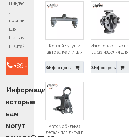
Циндао
,
провин
ция
Шаньду
Ковкий чугун и
Изготовленные на
н Китай
автозапчасти для
заказ изделия для
литья в песчаные
литья в песчаные
формы из серого
формы из чугуна
+86 -
Запрос цены
Запрос цены
чугуна
для деталей
насоса с ЧПУ
15763932413
Информация,
которые
вам
могут
Автомобильная
деталь для литья в