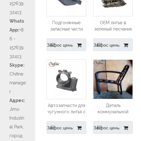
157639
32413
Whats
Подгонянные
OEM литье в
запасные части
зеленый песчаник
App:
+8
трактора
для автозапчастей
6 -
сельскохозяйственной
GGG60 литейный
Запрос цены
Запрос цены
157639
техники литья
цех из ковкого
чугуна продажи
чугуна
32413
Skype:
Chifine
manage
r
Адрес:
Автозапчасти для
Деталь
Jimo
чугунного литья с
коммунальной
Industri
литьем и
техники - ножка
механической
скамейки
al Park,
Запрос цены
Запрос цены
обработкой
город