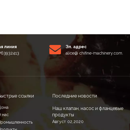
я линия
Эл. адрес
5763932413
alice
@ chifine-machinery.com.
Быстрые ссылки
Последние новости
Дома
Наш клапан, насос и фланцевые
продукты
 нас
Август 02,2020
Промышленность
Продукты