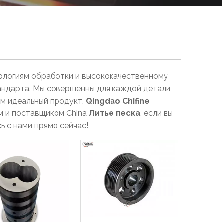
нологиям обработки и высококачественному
андарта. Мы совершенны для каждой детали
ам идеальный продукт.
Qingdao Chifine
м и поставщиком China
Литье песка
, если вы
ь с нами прямо сейчас!