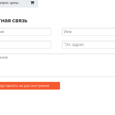
апрос цены
итого железа для
механического
оборудования
ная связь
дставлять на рассмотрение