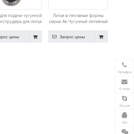
для подачи чугунной
Литье в песчаные формы
экструдера для литья
серии Ak Чугунный литейный
ные формы из Китая
шкив с V-образным ремнем
прос цены
Запрос цены
Телефон
E-mail
Skype
QQ