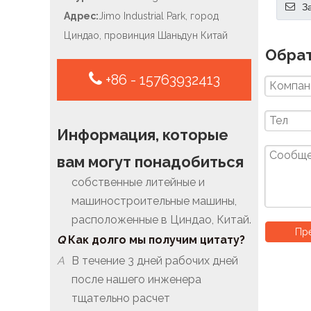
З
л
Адрес:
Jimo Industrial Park, город
Циндао, провинция Шаньдун Китай
Обрат
+86 - 15763932413
Q
Вы производитель или
трейдер?
Информация, которые
A
Производитель. У нас есть
вам могут понадобиться
собственные литейные и
машиностроительные машины,
расположенные в Циндао, Китай.
Q
Как долго мы получим цитату?
Пре
A
В течение 3 дней рабочих дней
после нашего инженера
тщательно расчет
Q
Как скоро, прежде чем я