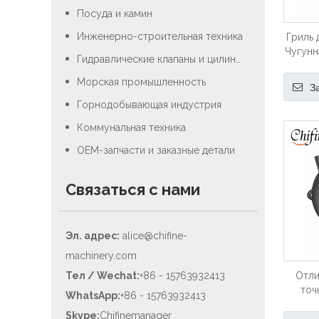
Посуда и камин
Инженерно-строительная техника
Гриль 
Чугунн
Гидравлические клапаны и цилиндры
Морская промышленность
З
Горнодобывающая индустрия
Коммунальная техника
OEM-запчасти и заказные детали
Связаться с нами
Эл. адрес:
alice@chifine-
machinery.com
Тел / Wechat:
+86 - 15763932413
Отли
точ
WhatsApp:
+86 - 15763932413
меха
Skype:
Chifinemanager
авт