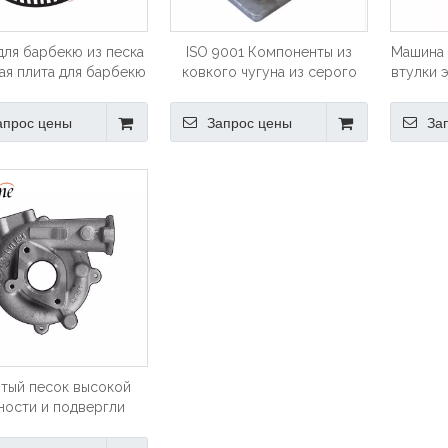
для барбекю из песка
ISO 9001 Компоненты из
Машина 
ая плита для барбекю
ковкого чугуна из серого
втулки 
чугуна Потерянная пена и
в песча
литье в песчаные формы
апрос цены
Запрос цены
За
Литье в оболочку
тый песок высокой
ности и подвергли
нической обработке
оматические части