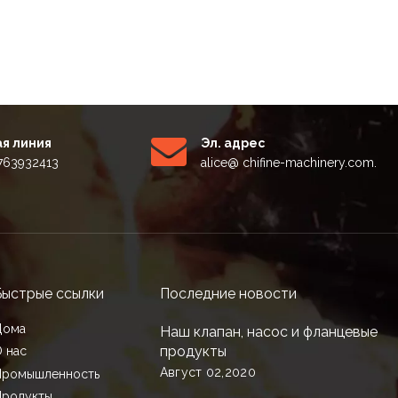
я линия
Эл. адрес
5763932413
alice
@ chifine-machinery.com.
Быстрые ссылки
Последние новости
Дома
Наш клапан, насос и фланцевые
продукты
 нас
Август 02,2020
Промышленность
Продукты