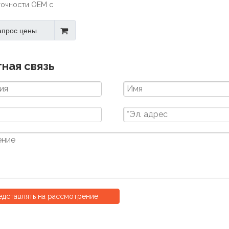
точности OEM с
жавеющей сталью
апрос цены
ная связь
дставлять на рассмотрение