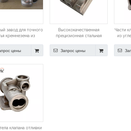
ый завод для точного
Высококачественная
Части к
тья кремнезема из
прецизионная стальная
из угл
авеющей стали для
отливка из нержавеющей
нержа
изготовителей
стали, запасные части для
и
апрос цены
Запрос цены
За
оборудования
сельскохозяйственных
о
тракторов
тела клапана отливки