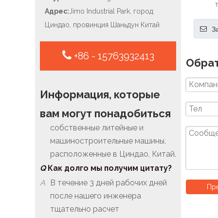
Адрес:
Jimo Industrial Park, город
нер
Циндао, провинция Шаньдун Китай
З
+86 - 15763932413
Обрат
Q
Вы производитель или
трейдер?
Информация, которые
A
Производитель. У нас есть
вам могут понадобиться
собственные литейные и
машиностроительные машины,
расположенные в Циндао, Китай.
Q
Как долго мы получим цитату?
A
В течение 3 дней рабочих дней
после нашего инженера
Пре
тщательно расчет
Q
Как скоро, прежде чем я