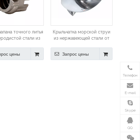
лапана точного литья
Крыльчатка морской струи
еродистой стали из
из нержавеющей стали от
веющей стали для
Precision Cast
зготовителей
прос цены
Запрос цены
борудования
Телефон
E-mail
Skype
QQ