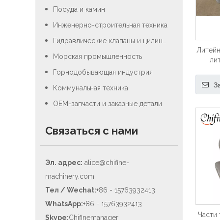
Посуда и камин
Инженерно-строительная техника
Гидравлические клапаны и цилиндры
Литейн
Морская промышленность
ли
нерж
Горнодобывающая индустрия
З
Коммунальная техника
OEM-запчасти и заказные детали
Связаться с нами
Эл. адрес:
alice@chifine-
machinery.com
Тел / Wechat:
+86 - 15763932413
WhatsApp:
+86 - 15763932413
Части 
Skype:
Chifinemanager