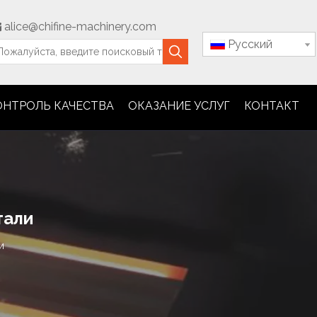
alice@chifine-machinery.com

Pусский
ОНТРОЛЬ КАЧЕСТВА
ОКАЗАНИЕ УСЛУГ
КОНТАКТ
тали
и