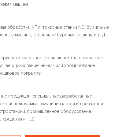
тьевая машина.
ная обработка: ЧПУ, токарные станки NC, бурильные
ерные машины, стендовые буровые машины и т. Д.
верхности: масляное (ржавсяное), гальваническое
рячее оцинкование, никель или хромирование,
рошковое покрытие.
ние продукции: специальные разработанные
око используемые в муниципальной и дренажной
ектростанции, промышленное оборудование,
 средства и т. Д.