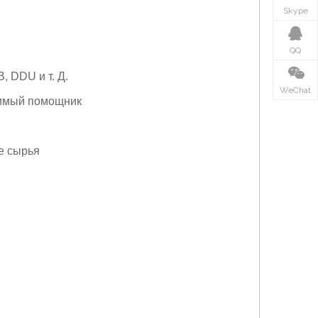
Skype
QQ
, DDU и т. Д.
WeChat
димый помощник
е сырья