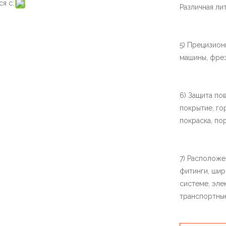
я с:
Различная ли
5) Прецизион
машины, фрез
6) Защита по
покрытие, го
покраска, по
7) Расположе
фитинги, шир
системе, эл
транспортные