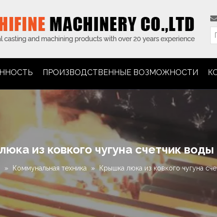
ННОСТЬ
ПРОИЗВОДСТВЕННЫЕ ВОЗМОЖНОСТИ
К
юка из ковкого чугуна счетчик воды
»
Коммунальная техника
»
Крышка люка из ковкого чугуна сче