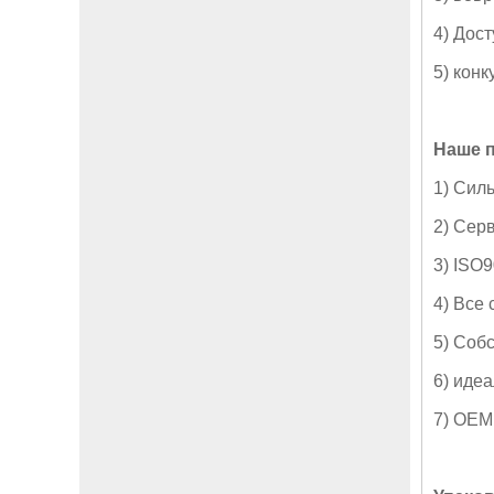
4) Дос
5) кон
Наше 
1) Сил
2) Сер
3) ISO9
4) Все
5) Соб
6) иде
7) OEM