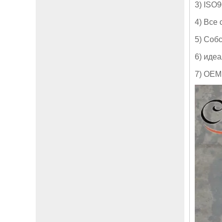
3) ISO
4) Все
5) Соб
6) иде
7) OEM