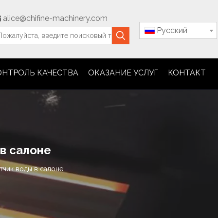
alice@chifine-machinery.com

Pусский
ОНТРОЛЬ КАЧЕСТВА
ОКАЗАНИЕ УСЛУГ
КОНТАКТ
 в салоне
тчик воды в салоне