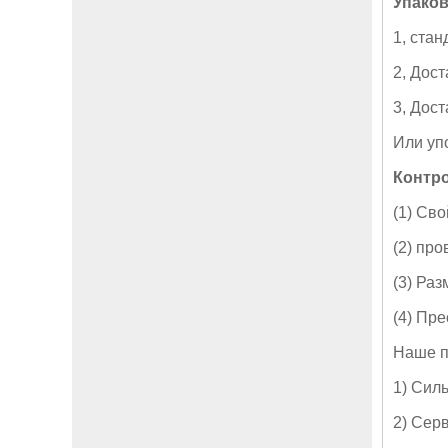
Упаков
1, ста
2, Дост
3, Дост
Или уп
Контро
(1) Св
(2) пр
(3) Ра
(4) Пр
Наше п
1) Сил
2) Сер