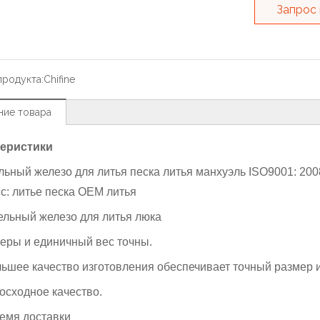
Запрос
продукта:
Chifine
ние товара
теристики
льный железо для литья песка литья манхуэль ISO9001: 2
с: литье песка OEM литья
ельный железо для литья люка
меры и единичный вес точны.
ьшее качество изготовления обеспечивает точный размер и
восходное качество.
ремя доставки