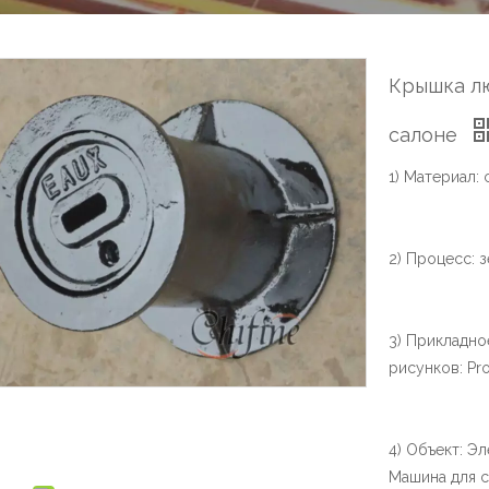
Крышка лю
салоне
1) Материал:
2) Процесс: з
3) Прикладн
рисунков: Pro
4) Объект: Эл
Машина для с