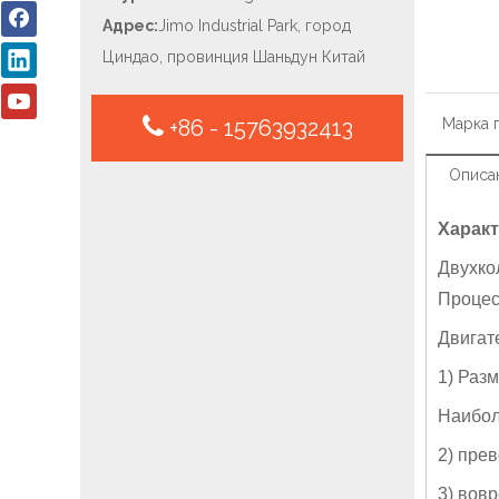
Адрес:
Jimo Industrial Park, город
Циндао, провинция Шаньдун Китай
+86 - 15763932413
Марка 
Описа
Харак
Двухко
Процес
Двигат
1) Раз
Наибол
2) пре
3) вов