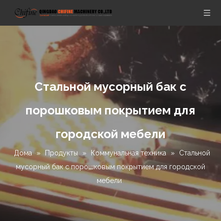
Стальной мусорный бак с
порошковым покрытием для
городской мебели
Дома
»
Продукты
»
Коммунальная техника
»
Стальной
мусорный бак с порошковым покрытием для городской
мебели