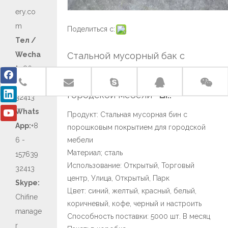
ery.co
m
Поделиться с:
Тел /
Wecha
Стальной мусорный бак с
t:
+86 -
порошковым покрытием для
157639
городской мебели
32413
Whats
Продукт: Стальная мусорная бин с
App:
+8
порошковым покрытием для городской
6 -
мебели
Материал; сталь
157639
Использование: Открытый, Торговый
32413
центр, Улица, Открытый, Парк
Skype:
Цвет: синий, желтый, красный, белый,
Chifine
коричневый, кофе, черный и настроить
manage
Способность поставки: 5000 шт. В месяц
r