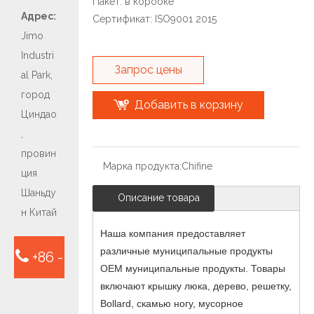
Пакет: в коробке
Адрес:
Сертификат: ISO9001 2015
Jimo
Industri
Запрос цены
al Park,
город
Добавить в корзину
Циндао
,
провин
Марка продукта:
Chifine
ция
Шаньду
Описание товара
н Китай
Наша компания предоставляет
различные муниципальные продукты
+86 -
OEM муниципальные продукты. Товары
включают крышку люка, дерево, решетку,
15763932413
Bollard, скамью ногу, мусорное