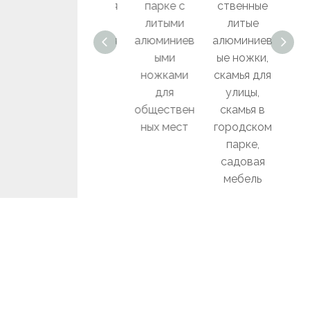
деревянная
парке с
ственные
ска
скамейка
литыми
литые
для 
Мебель для
алюминиев
алюминиев
п
патио на
ыми
ые ножки,
давл
открытом
ножками
скамья для
воздухе
для
улицы,
алюм
Садовая
обществен
скамья в
ого 
скамейка
ных мест
городском
парке,
отк
садовая
воз
мебель
Офисная линия