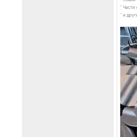
* Части
* и друг