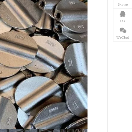
Skype
QQ
WeChat