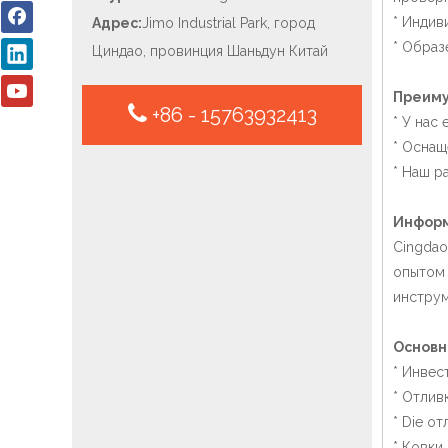
* Индив
Адрес:
Jimo Industrial Park, город
* Образ
Циндао, провинция Шаньдун Китай
Преиму
+86 - 15763932413
* У нас
* Осна
* Наш р
Информ
Cingdao
опытом 
инструм
Основн
* Инвес
* Отлив
* Die от
* Ковки