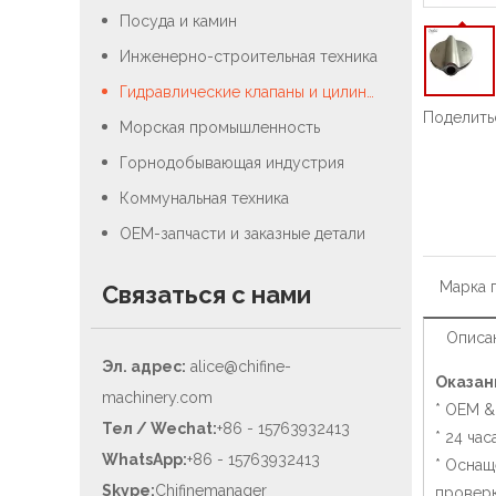
Посуда и камин
Инженерно-строительная техника
Гидравлические клапаны и цилиндры
Поделитьс
Морская промышленность
Горнодобывающая индустрия
Коммунальная техника
OEM-запчасти и заказные детали
Марка 
Связаться с нами
Описа
Эл. адрес:
alice@chifine-
Оказан
machinery.com
* OEM &
Тел / Wechat:
+86 - 15763932413
* 24 ча
WhatsApp:
+86 - 15763932413
* Оснащ
Skype:
Chifinemanager
проверк