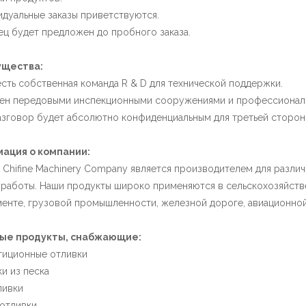
идуальные заказы приветствуются.
ец будет предложен до пробного заказа.
щества:
 есть собственная команда R & D для технической поддержки.
щен передовыми инспекционными сооружениями и профессионал
азговор будет абсолютно конфиденциальным для третьей сторон
ация о компании:
 Chifine Machinery Company является производителем для разли
работы. Наши продукты широко применяются в сельскохозяйстве
енте, грузовой промышленности, железной дороге, авиационно
ые продукты, снабжающие:
тиционные отливки
ки из песка
ливки
 отливки