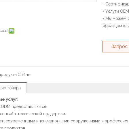
- Сертификац
- Услуги OEM
- Мы можем с
образцом кли
я с:
Запрос
продукта:
Chifine
ние товара
ие услуг:
 ODM предоставляются.
са онлайн-технической поддержки.
ен современными инспекционными сооружениями и профессиона
и продуктов.