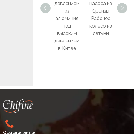
насоса для
давлением
насоса из
ко
литья под
из
бронзы
на
давлением
алюминия
Рабочее
Поте
под
колесо из
е д
высоким
латуни
для 
давлением
в Китае
выпл
ым м
д
тру
фит
Офисная линия