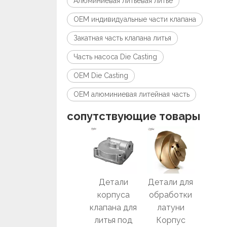
Алюминиевая литьевая литье
OEM индивидуальные части клапана
Закатная часть клапана литья
Часть насоса Die Casting
OEM Die Casting
OEM алюминиевая литейная часть
сопутствующие товары
Цинковые
Детали
Детали для
Де
сплавы
корпуса
обработки
прец
Алюминиев
клапана для
латуни
ого 
ые детали
литья под
Корпус
Брон