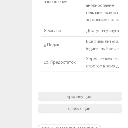
завершения
анодирование,
гальваническое покр
зеркальная полировка
8.Service
Доступна услуга OEM
Все виды литья алюм
9.Подукт
(единичный вес ≥0,1 к
Хорошее качество и
10. Предостаток
строгое время доста
предыдущий:
следующий: