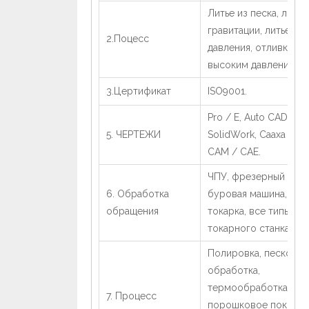
Литье из песка, литье
гравитации, литье ни
2.Поцесс
давления, отливка по
высоким давлением.
3.Цертификат
ISO9001.
Pro / E, Auto CAD,
5. ЧЕРТЕЖИ
SolidWork, Caaxa UG,
CAM / CAE.
ЧПУ, фрезерный стан
6. Обработка
буровая машина, чис
обращения
токарка, все типы
токарного станка.
Полировка, пескостр
обработка,
термообработка, пок
7. Процесс
порошковое покрыти