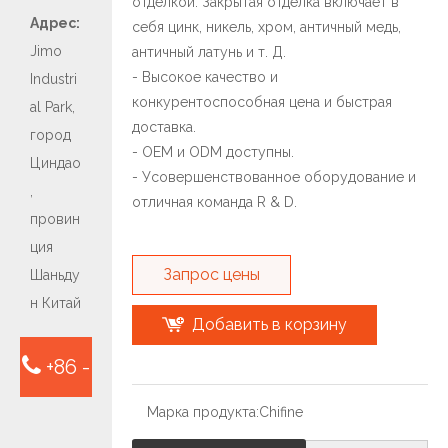
отделкой. Закрытая отделка включает в
Адрес:
себя цинк, никель, хром, античный медь,
Jimo
античный латунь и т. Д.
- Высокое качество и
Industri
конкурентоспособная цена и быстрая
al Park,
доставка.
город
- OEM и ODM доступны.
Циндао
- Усовершенствованное оборудование и
,
отличная команда R & D.
провин
ция
Запрос цены
Шаньду
н Китай
Добавить в корзину
+86 -
Марка продукта:
Chifine
15763932413