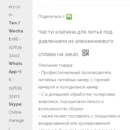
ery.co
m
Поделиться с:
Тел /
Wecha
Части клапана для литья под
t:
+86 -
давлением из алюминиевого
157639
сплава на заказ
32413
Whats
Описание товара:
App:
+8
- Профессиональный производитель
6 -
литейных литейных камер с горячей
камерой и холодильной камер.
157639
- С в домашней обработке, полировке,
32413
живописи, порошковом пальто и
Skype:
возможностях сборки.
Chifine
- также может поставлять с покрытием и
manage
анодированной или хромированной
r