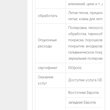
алюминий, цинк и т. д.
Литье песка, прецизион
обработать
литье, ковка для литья
Полировка, пескоструйн
обработка, термообрабо
Опционные
покраска, порошковое
расходы
покрытие, анодирование
гальваническое покрытие
зеркальная полировка.
сертификат
ISO9001.
Оказание
Доступна услуга OEM
услуг
Восточная Европа
западная Европа