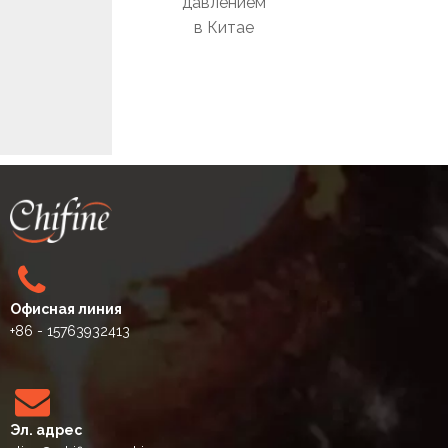
давлением
в Китае
выпл
ым м
д
тру
фит
Офисная линия
+86 - 15763932413
Эл. адрес