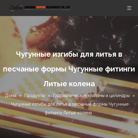
Чугунные изгибы для литья в
песчаные формы Чугунные фитинги
Литые колена
Дома
»
Продукты
»
Гидравлические клапаны и цилиндры
»
Чугунные изгибы для литья в песчаные формы Чугунные
фитинги Литые колена