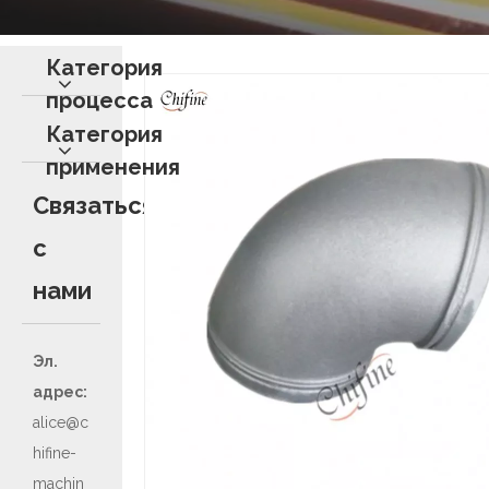
Категория
процесса
Категория
применения
Связаться
с
нами
Эл.
адрес:
alice@c
hifine-
machin