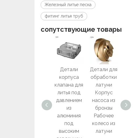
Железный литье песка
фитинг литья труб
сопутствующие товары
Цинковые
Детали
Детали для
Де
сплавы
корпуса
обработки
прец
Алюминиев
клапана для
латуни
ого 
ые детали
литья под
Корпус
Брон
насоса для
давлением
насоса из
ко
литья под
из
бронзы
на
давлением
алюминия
Рабочее
Поте
под
колесо из
е д
высоким
латуни
для 