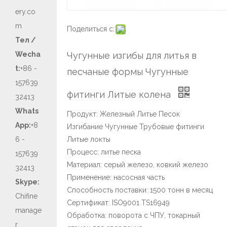
ery.co
m
Поделиться с:
Тел /
Wecha
Чугунные изгибы для литья в
t:
+86 -
песчаные формы Чугунные
157639
фитинги Литые колена
32413
Whats
Продукт: Железный Литье Песок
App:
+8
Изгибание Чугунные Трубовые фитинги
6 -
Литые локты
Процесс: литье песка
157639
Материал: серый железо, ковкий железо
32413
Применение: насосная часть
Skype:
Способность поставки: 1500 тонн в месяц
Chifine
Сертификат: ISO9001 TS16949
manage
Обработка: поворота с ЧПУ, токарный
r