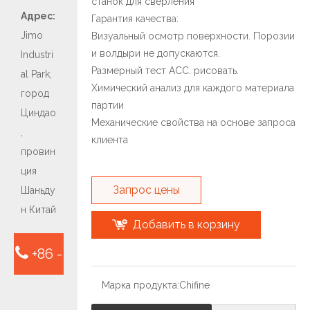
станок для сверления
Адрес:
Гарантия качества:
Jimo
Визуальный осмотр поверхности. Порозии
и волдыри не допускаются.
Industri
Размерный тест ACC. рисовать.
al Park,
Химический анализ для каждого материала
город
партии
Циндао
Механические свойства на основе запроса
,
клиента
провин
ция
Запрос цены
Шаньду
н Китай
Добавить в корзину
+86 -
Марка продукта:
Chifine
15763932413